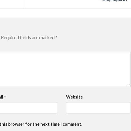
Required fields are marked
*
il
*
Website
 this browser for the next time I comment.