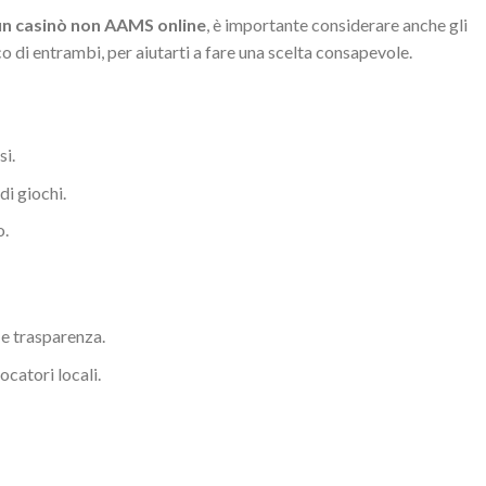
 un casinò non AAMS online
, è importante considerare anche gli
co di entrambi, per aiutarti a fare una scelta consapevole.
i.
i giochi.
o.
 e trasparenza.
ocatori locali.