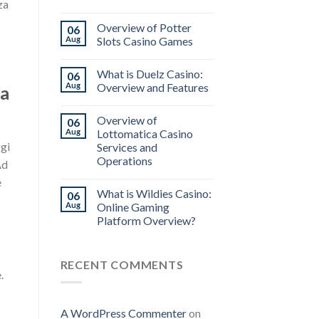
za
Overview of Potter
06
Aug
Slots Casino Games
What is Duelz Casino:
06
Aug
Overview and Features
va
Overview of
06
Aug
Lottomatica Casino
ggi
Services and
Operations
Ad
e
What is Wildies Casino:
06
Aug
Online Gaming
Platform Overview?
RECENT COMMENTS
.
A WordPress Commenter
on