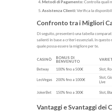
Metodi di Pagamento:
Controlla quali m
Assistenza Clienti:
Verifica la disponibil
Confronto tra i Migliori
Di seguito, presenterò una tabella comparati
salienti in base a criteri essenziali. In quest
quale possa essere la migliore per te.
BONUS DI
CASINÒ
VARIE
BENVENUTO
Betway
100% fino a 500€
Slot, R
Slot, G
LeoVegas
200% fino a 1000€
Live
JokerBet
150% fino a 300€
Slot, Bl
Vantaggi e Svantaggi dei