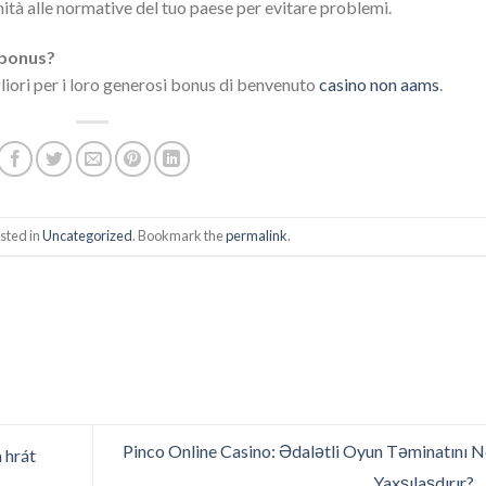
mità alle normative del tuo paese per evitare problemi.
 bonus?
liori per i loro generosi bonus di benvenuto
casino non aams
.
sted in
Uncategorized
. Bookmark the
permalink
.
Pinco Online Casino: Ədalətli Oyun Təminatını 
 hrát
Yaxşılaşdırır?