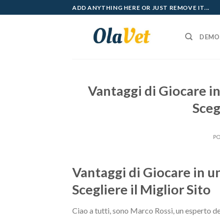
Skip
ADD ANYTHING HERE OR JUST REMOVE IT...
to
content
DEMO
Vantaggi di Giocare 
Sceg
P
Vantaggi di Giocare in
Scegliere il Miglior Sito
Ciao a tutti, sono Marco Rossi, un esperto de