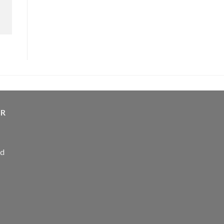
ER
ed