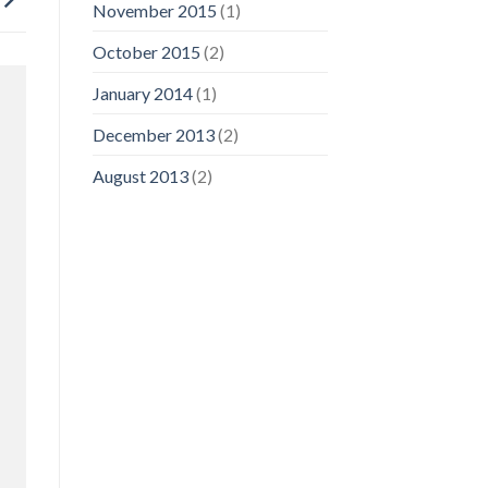
November 2015
(1)
October 2015
(2)
January 2014
(1)
December 2013
(2)
August 2013
(2)