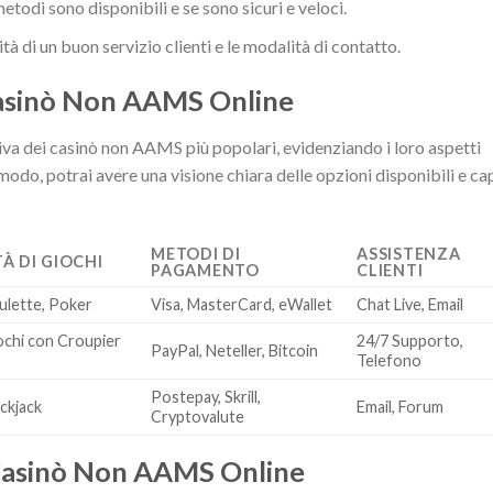
etodi sono disponibili e se sono sicuri e veloci.
ità di un buon servizio clienti e le modalità di contatto.
 Casinò Non AAMS Online
va dei casinò non AAMS più popolari, evidenziando i loro aspetti
o modo, potrai avere una visione chiara delle opzioni disponibili e ca
METODI DI
ASSISTENZA
TÀ DI GIOCHI
PAGAMENTO
CLIENTI
oulette, Poker
Visa, MasterCard, eWallet
Chat Live, Email
iochi con Croupier
24/7 Supporto,
PayPal, Neteller, Bitcoin
Telefono
Postepay, Skrill,
ackjack
Email, Forum
Cryptovalute
 Casinò Non AAMS Online