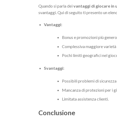
Quando si parla dei
vantaggi di giocare in
svantaggi. Qui di seguito ti presento un elen
Vantaggi:
Bonus e promozioni più generos
Complessiva maggiore varietà d
Pochi limiti geografici nel gioc
Svantaggi:
Possibili problemi di sicurezza
Mancanza di protezioni per i gi
Limitata assistenza clienti.
Conclusione