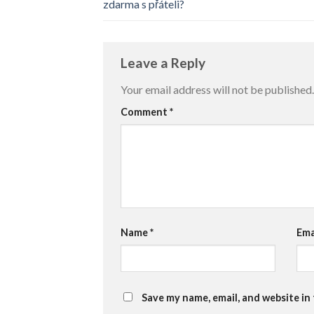
zdarma s přáteli?
Leave a Reply
Your email address will not be published.
Comment
*
Name
*
Ema
Save my name, email, and website in