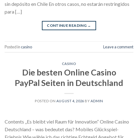
sin depósito en Chile En otros casos, no estarán restringidos
para […]
CONTINUE READING
→
Posted in
casino
Leave a comment
CASINO
Die besten Online Casino
PayPal Seiten in Deutschland
POSTED ON
AUGUST 4, 2026
BY
ADMIN
Contents „Es bleibt viel Raum für Innovation“ Online Casino
Deutschland – was bedeutet das? Mobiles Glückspiel-
Erlebnis Wie wähle ich das richtige Echtgeld Angebot für