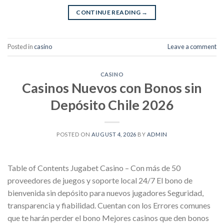
CONTINUE READING
→
Posted in
casino
Leave a comment
CASINO
Casinos Nuevos con Bonos sin
Depósito Chile 2026
POSTED ON
AUGUST 4, 2026
BY
ADMIN
Table of Contents Jugabet Casino – Con más de 50
proveedores de juegos y soporte local 24/7 El bono de
bienvenida sin depósito para nuevos jugadores Seguridad,
transparencia y fiabilidad. Cuentan con los Errores comunes
que te harán perder el bono Mejores casinos que den bonos