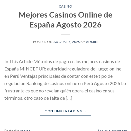
CASINO
Mejores Casinos Online de
España Agosto 2026
POSTED ON
AUGUST 4, 2026
BY
ADMIN
In This Article Métodos de pago en los mejores casinos de
España MINCETUR: autoridad reguladora del juego online
en Perú Ventajas principales de contar con este tipo de
regulación Ranking de casinos online en Perú Agosto 2026 Lo
frustrante es que no revelan quién opera el casino en sus
términos, otro caso de falta de […]
CONTINUE READING
→