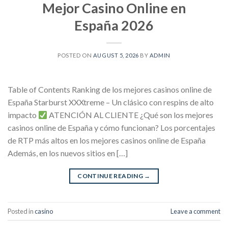
Mejor Casino Online en
España 2026
POSTED ON
AUGUST 5, 2026
BY
ADMIN
Table of Contents Ranking de los mejores casinos online de
España Starburst XXXtreme – Un clásico con respins de alto
impacto
ATENCIÓN AL CLIENTE ¿Qué son los mejores
casinos online de España y cómo funcionan? Los porcentajes
de RTP más altos en los mejores casinos online de España
Además, en los nuevos sitios en […]
CONTINUE READING
→
Posted in
casino
Leave a comment