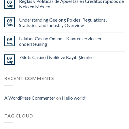
Reglas y Políticas de Apuestas en Créditos rápidos de
09
Aug
Nelo en México
Understanding Geelong Pokies: Regulations,
09
Aug
Statistics, and Industry Overview
Lalabet Casino Online – Klantenservice en
09
Aug
ondersteuning
7Slots Casino Üyelik ve Kayıt İşlemleri
09
Aug
RECENT COMMENTS
A WordPress Commenter
on
Hello world!
TAG CLOUD