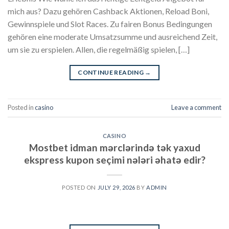
mich aus? Dazu gehören Cashback Aktionen, Reload Boni,
Gewinnspiele und Slot Races. Zu fairen Bonus Bedingungen
gehören eine moderate Umsatzsumme und ausreichend Zeit,
um sie zu erspielen. Allen, die regelmäßig spielen, […]
CONTINUE READING
→
Posted in
casino
Leave a comment
CASINO
Mostbet idman mərclərində tək yaxud
ekspress kupon seçimi nələri əhatə edir?
POSTED ON
JULY 29, 2026
BY
ADMIN