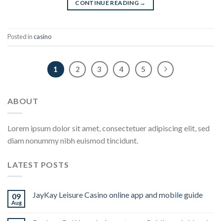
CONTINUE READING
→
Posted in
casino
1
2
3
4
5
ABOUT
Lorem ipsum dolor sit amet, consectetuer adipiscing elit, sed
diam nonummy nibh euismod tincidunt.
LATEST POSTS
JayKay Leisure Casino online app and mobile guide
09
Aug