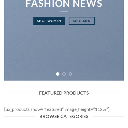
FASHION NEWS
SHOP WOMEN
SHOP MEN
FEATURED PRODUCTS
[ux_products show=”featured” image_height=”112%”]
BROWSE CATEGORIES