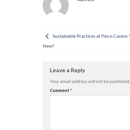
Sustainable Practices at Pinco Casino:
New?
Leave a Reply
Your email address will not be published.
Comment
*