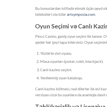
Bu bonuslardan istifadə etmək üçün qeyd ol
tələbələri ola bilər
artsymposia.com
.
Oyun Seçimi və Canlı Kazi
Pinco Casino, geniş oyun seçimi ilə tanınır. 
qədər hər şeyi tapa bilərsiniz. Oyun seçimini
Yüzlərlə slot oyunu.
Masa oyunları (poker, rulet, blackjack).
Canlı kazino seçimi.
Yenilənmiş oyun kataloqu.
Canlı kazino bölməsi, real dilerlər ilə əsl 
versiyası sizə bu oyunlara da asanlıqla daxil 
Təhlükəsizlik və Lisenziya