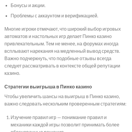
Бонусы и акции.
Проблемы с аккаунтом и верификацией.
Многие игроки отмечают, что широкий выбор игровых
автоматов и настольных игр делает Пинко казино
привлекательным. Тем не менее, на форумах иногда
всплывают нарекания на медленный вывод средств.
Важно подчеркнуть, что подобные отзывы всегда
следует рассматривать в контексте общей репутации
казино.
Стратегии выигрыша в Пинко казино
Чтобы увеличить шансы на выигрыш в Пинко казино,
важно следовать нескольким проверенным стратегиям:
Изучение правил игр — понимание правил и
механики каждой игры позволит принимать более
обоснованные решения.