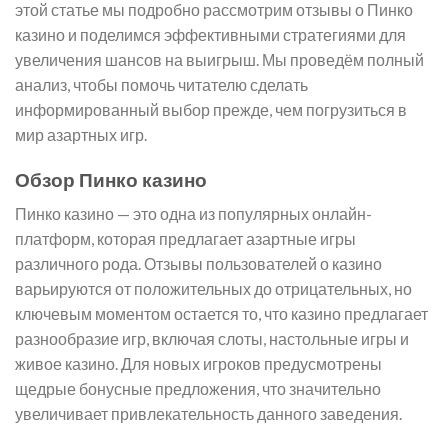
этой статье мы подробно рассмотрим отзывы о Пинко
казино и поделимся эффективными стратегиями для
увеличения шансов на выигрыш. Мы проведём полный
анализ, чтобы помочь читателю сделать
информированный выбор прежде, чем погрузиться в
мир азартных игр.
Обзор Пинко казино
Пинко казино — это одна из популярных онлайн-
платформ, которая предлагает азартные игры
различного рода. Отзывы пользователей о казино
варьируются от положительных до отрицательных, но
ключевым моментом остается то, что казино предлагает
разнообразие игр, включая слоты, настольные игры и
живое казино. Для новых игроков предусмотрены
щедрые бонусные предложения, что значительно
увеличивает привлекательность данного заведения.