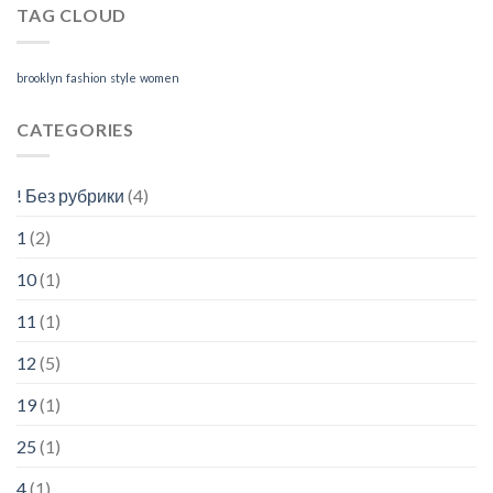
TAG CLOUD
brooklyn
fashion
style
women
CATEGORIES
! Без рубрики
(4)
1
(2)
10
(1)
11
(1)
12
(5)
19
(1)
25
(1)
4
(1)