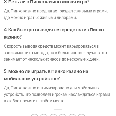
3. Есть ли в Пинко казино живая игра?
Да, Пинко казино предлагает раздел с живыми играми,
где можно играть с живыми дилерами.
4. Как быстро выводятся средства из Пинко
казино?
Скорость вывода средств может варьироваться в
зависимости от метода, но в большинстве случаев это
занимает от нескольких часов до нескольких дней.
5. Можно ли играть в Пинко казино на
мобильном устройстве?
Да, Пинко казино оптимизировано для мобильных
устройств, что позволяет игрокам наслаждаться играми
в любое время и в любом месте.