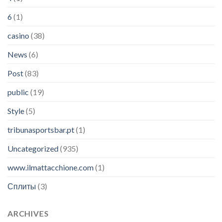
6
(1)
casino
(38)
News
(6)
Post
(83)
public
(19)
Style
(5)
tribunasportsbar.pt
(1)
Uncategorized
(935)
www.ilmattacchione.com
(1)
Сплиты
(3)
ARCHIVES