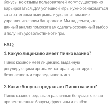
бонусы, но отзывы пользователей могут существенно
варьироваться. Для успешной игры нужно ознакомиться
со стратегиями выигрыша и уделить внимание
управлению своим банкроллом. Мы надеемся, что
данный анализ поможет вам сделать осознанный выбор
и получить удовольствие от игры.
FAQ
1. Какую лицензию имеет Пинко казино?
Пинко казино имеет лицензию, выданную
регулирующими органами, которая гарантирует
безопасность и справедливость игр.
2. Какие бонусы предлагает Пинко казино?
Пинко казино предлагает различные бонусы, включая
приветственные бонусы, фриспины и кэшбэк.