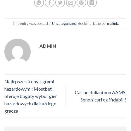
This entry was posted in
Uncategorized
. Bookmark the
permalink
.
ADMIN
Najlepsze strony z grami
hazardowymi: Mostbet
Casino italiani non AAMS:
oferuje bogaty wybór gier
Sono sicuri e affidabili?
hazardowych dla każdego
gracza