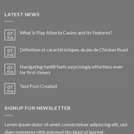
LATEST NEWS
What is Play Alberta Casino and Its Features?
07
Aug
Définition et caractéristiques du jeu de Chicken Road
07
Aug
Navigating fun88 feels surprisingly effortless even
07
Aug
for first-timers
Test Post Created
07
Aug
SIGNUP FOR NEWSLETTER
Lorem ipsum dolor sit amet, consectetuer adipiscing elit, sed
diam nonummy nibh euismod tincidunt ut laoreet.