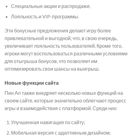
Специальные акции и распродажи;
Лояльность и VIP-программы.
Эти бонусные предложения делают игру более
привлекательной и выгодной, что, в свою очередь,
увеличивает лояльность пользователей. Кроме того,
игроки могут воспользоваться различными условиями
для отыгрыша бонусов, что позволяет им
оптимизировать свои шансы на выигрыш.
Новые функции сайта
Пин Ап также внедряет несколько новых функций на
своем сайте, которые значительно облегчают процесс
игры и взаимодействия с платформой. Среди них:
Улучшенная навигация по сайту;
Мобильная версия с адаптивным дизайном;