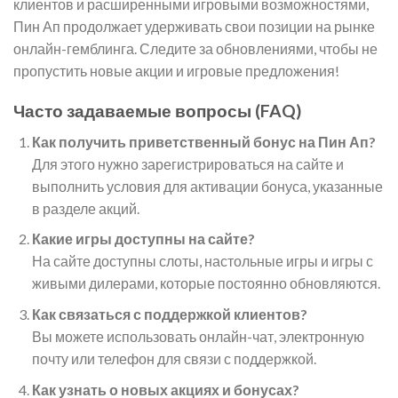
клиентов и расширенными игровыми возможностями,
Пин Ап продолжает удерживать свои позиции на рынке
онлайн-гемблинга. Следите за обновлениями, чтобы не
пропустить новые акции и игровые предложения!
Часто задаваемые вопросы (FAQ)
Как получить приветственный бонус на Пин Ап?
Для этого нужно зарегистрироваться на сайте и
выполнить условия для активации бонуса, указанные
в разделе акций.
Какие игры доступны на сайте?
На сайте доступны слоты, настольные игры и игры с
живыми дилерами, которые постоянно обновляются.
Как связаться с поддержкой клиентов?
Вы можете использовать онлайн-чат, электронную
почту или телефон для связи с поддержкой.
Как узнать о новых акциях и бонусах?