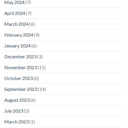
May 2024
(7)
April 2024
(7)
March 2024
(6)
February 2024
(9)
January 2024
(6)
December 2023
(3)
November 2023
(11)
October 2023
(6)
September 2023
(14)
August 2023
(6)
July 2023
(5)
March 2023
(1)