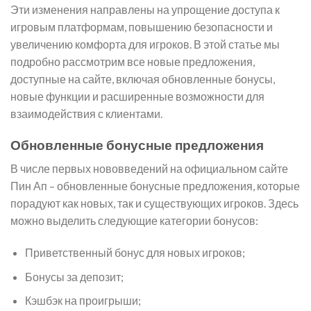
Эти изменения направлены на упрощение доступа к
игровым платформам, повышению безопасности и
увеличению комфорта для игроков. В этой статье мы
подробно рассмотрим все новые предложения,
доступные на сайте, включая обновленные бонусы,
новые функции и расширенные возможности для
взаимодействия с клиентами.
Обновленные бонусные предложения
В числе первых нововведений на официальном сайте
Пин Ап – обновленные бонусные предложения, которые
порадуют как новых, так и существующих игроков. Здесь
можно выделить следующие категории бонусов:
Приветственный бонус для новых игроков;
Бонусы за депозит;
Кэшбэк на проигрыши;