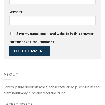
Website
Save my name, email, and website in this browser
for the next time I comment.
ABOUT
Lorem ipsum dolor sit amet, consectetuer adipiscing elit, sed
diam nonummy nibh euismod tincidunt.
LATEST POSTS