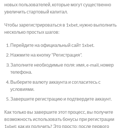
новых пользователей, которые могут существенно
увеличить стартовый капитал.
Чтобы зарегистрироваться в 1xbet, нужно выполнить
несколько простых шагов:
Перейдите на официальный сайт 1xbet.
Нажмите на кнопку “Регистрация”.
Заполните необходимые поля: имя, e-mail, номер
телефона.
Выберите валюту аккаунта и согласитесь с
условиями.
Завершите регистрацию и подтвердите аккаунт.
Как только вы завершите этот процесс, вы получите
возможность использовать бонусы при регистрации
1xbet: как их получить? Это просто: после первого