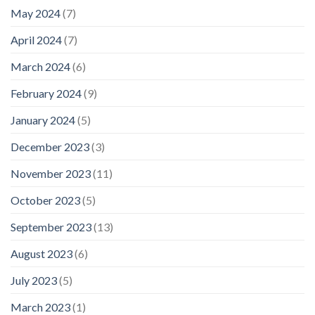
May 2024
(7)
April 2024
(7)
March 2024
(6)
February 2024
(9)
January 2024
(5)
December 2023
(3)
November 2023
(11)
October 2023
(5)
September 2023
(13)
August 2023
(6)
July 2023
(5)
March 2023
(1)