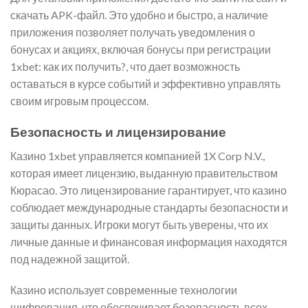
скачать APK-файл. Это удобно и быстро, а наличие
приложения позволяет получать уведомления о
бонусах и акциях, включая бонусы при регистрации
1xbet: как их получить?, что дает возможность
оставаться в курсе событий и эффективно управлять
своим игровым процессом.
Безопасность и лицензирование
Казино 1xbet управляется компанией 1X Corp N.V.,
которая имеет лицензию, выданную правительством
Кюрасао. Это лицензирование гарантирует, что казино
соблюдает международные стандарты безопасности и
защиты данных. Игроки могут быть уверены, что их
личные данные и финансовая информация находятся
под надежной защитой.
Казино использует современные технологии
шифрования, что обеспечивает безопасность всех