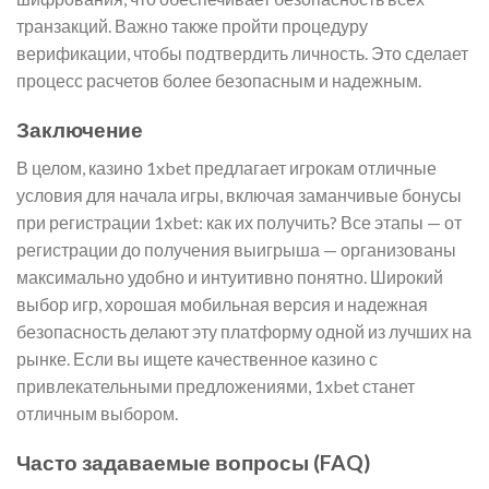
транзакций. Важно также пройти процедуру
верификации, чтобы подтвердить личность. Это сделает
процесс расчетов более безопасным и надежным.
Заключение
В целом, казино 1xbet предлагает игрокам отличные
условия для начала игры, включая заманчивые бонусы
при регистрации 1xbet: как их получить? Все этапы — от
регистрации до получения выигрыша — организованы
максимально удобно и интуитивно понятно. Широкий
выбор игр, хорошая мобильная версия и надежная
безопасность делают эту платформу одной из лучших на
рынке. Если вы ищете качественное казино с
привлекательными предложениями, 1xbet станет
отличным выбором.
Часто задаваемые вопросы (FAQ)