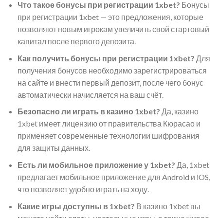
Что такое бонусы при регистрации 1xbet?
Бонусы
при регистрации 1xbet — это предложения, которые
позволяют новым игрокам увеличить свой стартовый
капитал после первого депозита.
Как получить бонусы при регистрации 1xbet?
Для
получения бонусов необходимо зарегистрироваться
на сайте и внести первый депозит, после чего бонус
автоматически начисляется на ваш счёт.
Безопасно ли играть в казино 1xbet?
Да, казино
1xbet имеет лицензию от правительства Кюрасао и
применяет современные технологии шифрования
для защиты данных.
Есть ли мобильное приложение у 1xbet?
Да, 1xbet
предлагает мобильное приложение для Android и iOS,
что позволяет удобно играть на ходу.
Какие игры доступны в 1xbet?
В казино 1xbet вы